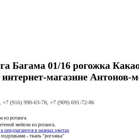
а Багама 01/16 рогожка Какао
в интернет-магазине Антонов-м
, +7 (916) 990-63-78, +7 (909) 691-72-86
а из ротанга
теной мебели из ротанга.
а предлагаются в разных цветах
 подушками - ткань "рогожка"