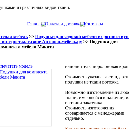
душками из различных видов ткани.
Главная
Оплата и доставка
Контакты
теная мебель
>>
Подушки для садовой мебели из ротанга куп
в интернет-магазине Антонов-мебель.ру
>> Подушки для
комплекта мебели Макита
спечатать модель
наполнитель: поролоновая кро
Стоимость указана за стандарт
подушки из ткани рогожка
Возможно изготовление из люб
ткани, имеющейся в наличии, и
из ткани заказчика.
Стоимость изготовления
оговаривается с менеджерами
отдельно.
Как купить подушку если Вы не