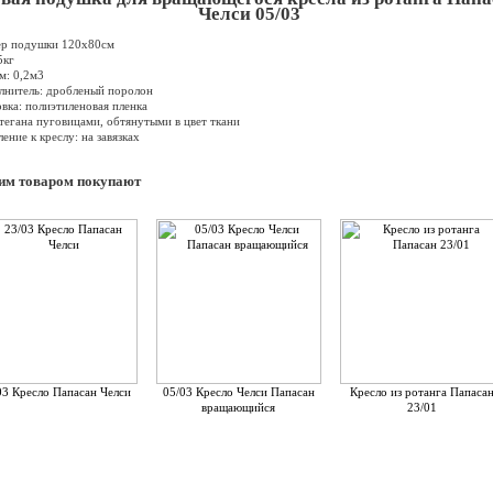
Челси 05/03
ер подушки 120х80см
5кг
м: 0,2м3
лнитель: дробленый поролон
вка: полиэтиленовая пленка
тегана пуговицами, обтянутыми в цвет ткани
ение к креслу: на завязках
тим товаром покупают
03 Кресло Папасан Челси
05/03 Кресло Челси Папасан
Кресло из ротанга Папаса
вращающийся
23/01