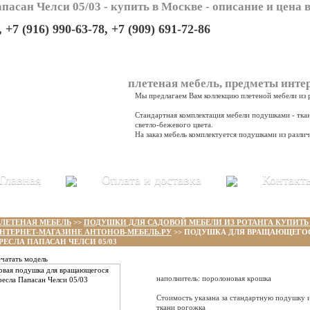
сан Челси 05/03 - купить в Москве - описание и цена 
, +7 (916) 990-63-78, +7 (909) 691-72-86
плетеная мебель, предметы интер
Мы предлагаем Вам коллекцию плетеной мебели из 
Модели плетеной мебели из ротанга предлагаются в
Стандартная комплектация мебели подушками - тка
светло-бежевого цвета.
На заказ мебель комплектуется подушками из разли
Главная
Оплата и доставка
Контакт
ЛЕТЕНАЯ МЕБЕЛЬ
>>
ПОДУШКИ ДЛЯ САДОВОЙ МЕБЕЛИ ИЗ РОТАНГА КУПИТЬ
НТЕРНЕТ-МАГАЗИНЕ АНТОНОВ-МЕБЕЛЬ.РУ
>> ПОДУШКА ДЛЯ ВРАЩАЮЩЕГО
РЕСЛА ПАПАСАН ЧЕЛСИ 05/03
ечатать модель
наполнитель: поролоновая крошка
Стоимость указана за стандартную подушку 
ткани рогожка