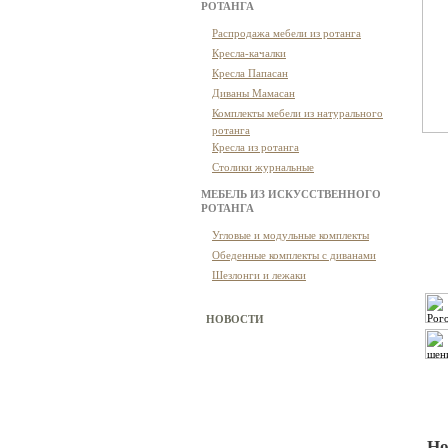
РОТАНГА
Распродажа мебели из ротанга
Кресла-качалки
Кресла Папасан
Диваны Мамасан
Комплекты мебели из натурального
ротанга
Кресла из ротанга
Столики журнальные
МЕБЕЛЬ ИЗ ИСКУССТВЕННОГО
РОТАНГА
Угловые и модульные комплекты
Обеденные комплекты с диванами
Шезлонги и лежаки
НОВОСТИ
Но