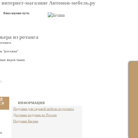
в интернет-магазине Антонов-мебель.ру
Ваша корзина пуста.
ьера из ротанга
ротанга.
 разных цветах
нь "рогожка"
чных видов ткани.
ы
 В
ИНФОРМАЦИЯ
СЯ
Подушки для садовой мебели из ротанга
Доставка подушек по России
Подушки Багама
из