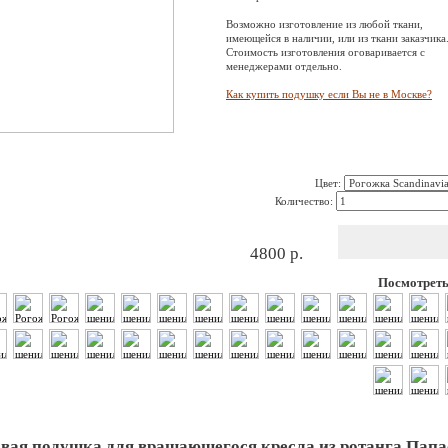
Возможно изготовление из любой ткани,
имеющейся в наличии, или из ткани заказчика
Стоимость изготовления оговаривается с
менеджерами отдельно.
Как купить подушку если Вы не в Москве?
Цвет:
Количество:
4800
р.
Посмотреть
вая подушка для вращающегося кресла из ротанга Папа