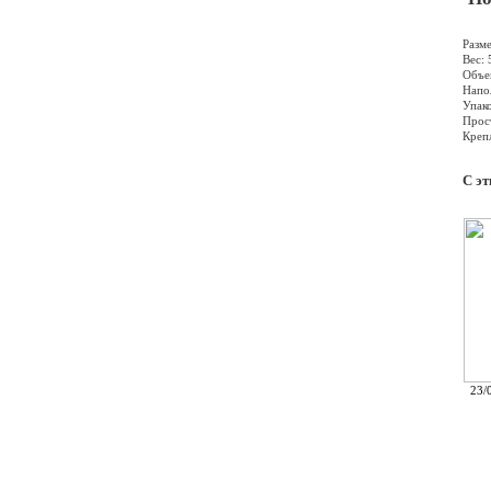
Разм
Вес: 
Объе
Напо
Упако
Прос
Крепл
С э
23/